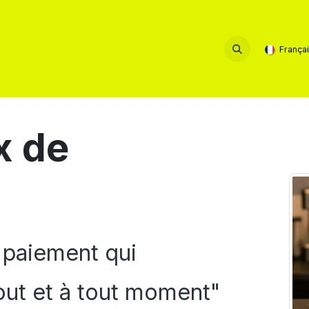
Service & Contact
França
x de
 paiement qui
out et à tout moment"