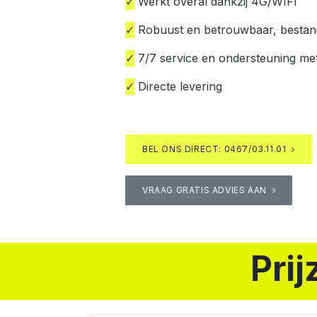
✓
Werkt overal dankzij 4G/WIFI
✓
Robuust en betrouwbaar, bestand 
✓
7/7 service en ondersteuning me
✓
Directe levering
BEL ONS DIRECT: 0467/03.11.01
VRAAG GRATIS ADVIES AAN
Pri