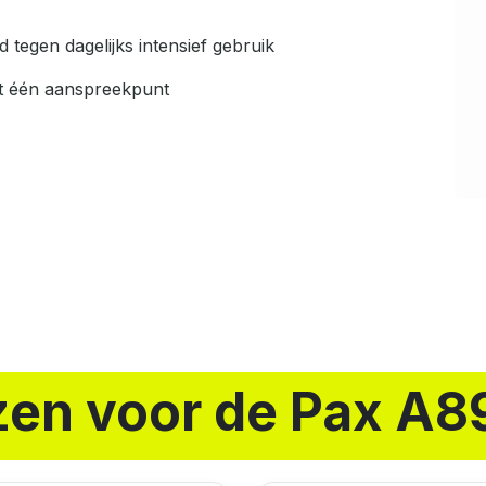
tegen dagelijks intensief gebruik
t één aanspreekpunt
jzen voor de Pax A8