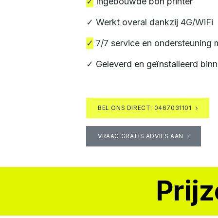
✓
Ingebouwde bon printer
✓ Werkt overal dankzij 4G/WiFi
✓
7/7 service en ondersteuning 
✓
Geleverd en geïnstalleerd binn
BEL ONS DIRECT: 0467031101
VRAAG GRATIS ADVIES AAN
Prij