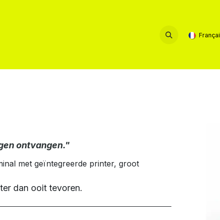
Service & Contact
França
ingen ontvangen."
nal met geïntegreerde printer, groot
nter dan ooit tevoren.